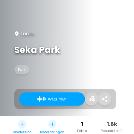
Turkije
Seka Park
Park
Ik was hier
1
1.8k
Foto's
Populariteit
Discussion
Beoordelingen