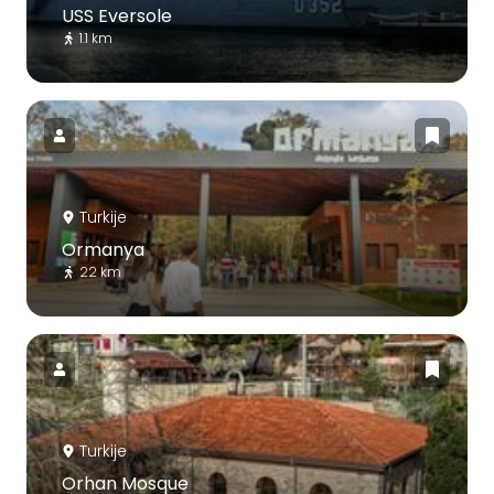
USS Eversole
1.1 km
Turkije
Ormanya
22 km
Turkije
Orhan Mosque