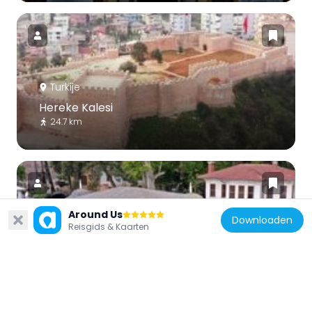
Turkije
Hereke Kalesi
24.7 km
Around Us
Downloaden
Reisgids & Kaarten
Turkije
Kaiser II. Wilhelm Mansion
24.5 km