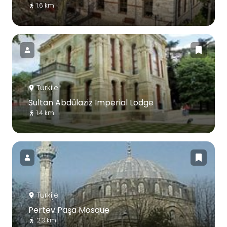
1.6 km
Turkije
Sultan Abdülaziz Imperial Lodge
1.4 km
Turkije
Pertev Paşa Mosque
2.3 km