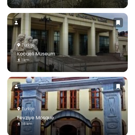
Turkije
Kocaeli Museum
1 km
Turkije
Fevziye Mosque
1.8 km