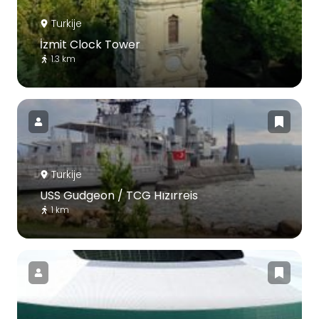
Turkije
İzmit Clock Tower
1.3 km
Turkije
USS Gudgeon / TCG Hızırreis
1 km