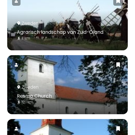
Zweden
Agrarisch landschap van Zuid-Öland
11 km
Zweden
Resmo Church
12.1 km