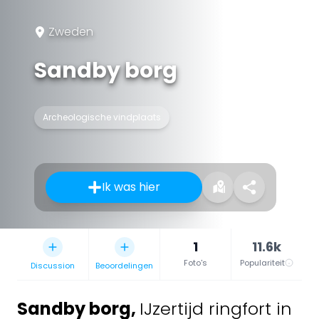
Zweden
Sandby borg
Archeologische vindplaats
Ik was hier
1
11.6k
Foto's
Populariteit
Discussion
Beoordelingen
Sandby borg
,
IJzertijd ringfort in