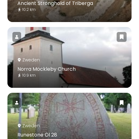
Ancient Stronghold of Triberga
10.2 km
Zweden
Norra Möckleby Church
10.9 km
Zweden
Runestone Öl 28