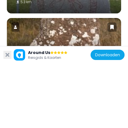
5.3 km
Zweden
Around Us
Downloaden
Björnflisan
Reisgids & Kaarten
6.2 km
Zweden
Galleri Blå Porten
8.8 km