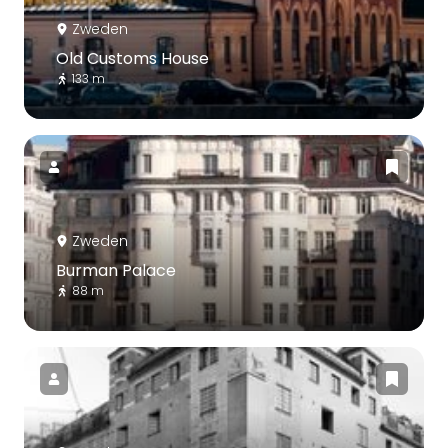
Zweden
Old Customs House
133 m
Zweden
Burman Palace
88 m