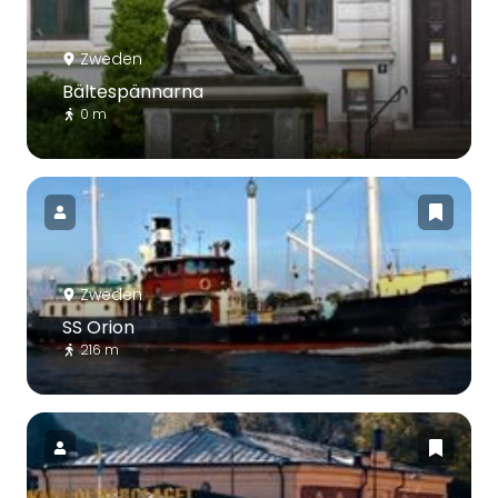
Zweden
Bältespännarna
0 m
Zweden
SS Orion
216 m