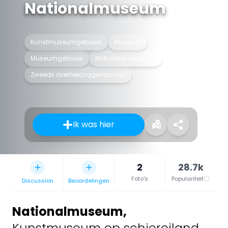
Nationalmuseum
Kunstmuseumgebouw
Museum
Museumgebouw
Nationaal museum
Zweeds overheidsagentschap
Ik was hier
2
28.7k
Foto's
Populariteit
Discussion
Beoordelingen
Nationalmuseum
,
Kunstmuseum op schiereiland