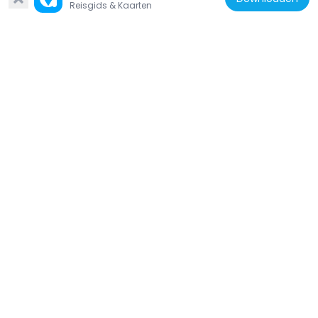
Reisgids & Kaarten
Wings
91 m
Zweden
Södra Blasieholmshamnen
87 m
Zweden
Blasieholmsleden