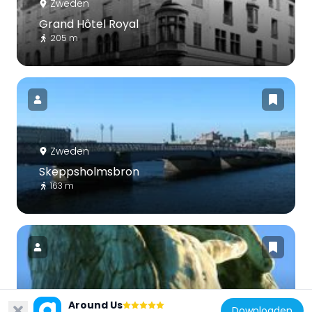
Zweden
Grand Hôtel Royal
205 m
Zweden
Skeppsholmsbron
163 m
Zweden
Around Us
Downloaden