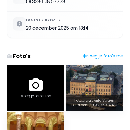
59.32861,18.07778
LAATSTE UPDATE
20 december 2025 om 13:14
Foto's
Voeg je foto's toe
Voeg je foto's toe
Fotograaf: Arild Vågen
Fotolicentie: CC BY-SA 4.0