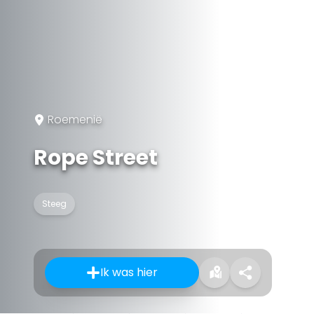
Roemenië
Rope Street
Steeg
Ik was hier