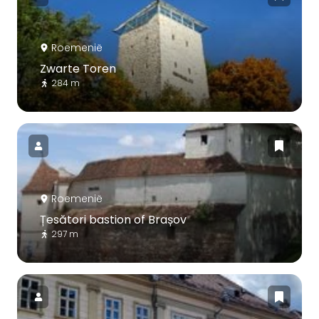
Roemenië
Zwarte Toren
284 m
Roemenië
Țesători bastion of Brașov
297 m