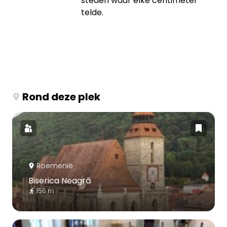
steden waar elke centimeter
telde.
Rond deze plek
Roemenië
Biserica Neagră
156 m