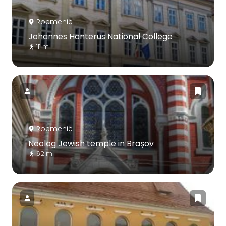
Roemenië
Johannes Honterus National College
111 m
Roemenië
Neolog Jewish temple in Brașov
62 m