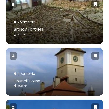
Roemenië
Brașov Fortress
288 m
Roemenië
Council House
308 m