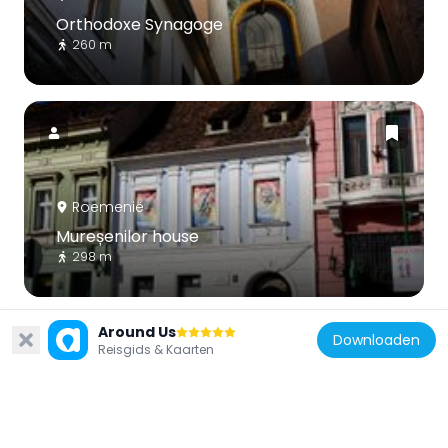
Orthodoxe Synagoge
260 m
Roemenië
Mureșenilor house
298 m
Around Us
Downloaden
Reisgids & Kaarten
Roemenië