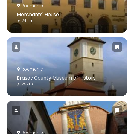
Roemenië
Merchants' House
240 m
Roemenië
Brașov County Museum of History
297 m
Roemenië