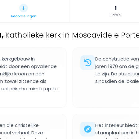
1
Foto's
Beoordelingen
a
,
Katholieke kerk in Moscavide e Porte
en kerkgebouw in
De constructie va
eidt door een opvallende
jaren 1970 om de g
nklijke kroon en een
te zijn. De structu
om zowel zittende als
sindsdien de loka
tectonische ruimte op te
n die christelijke
Het interieur bied
sueel verhaal. Deze
staanplaatsen in 