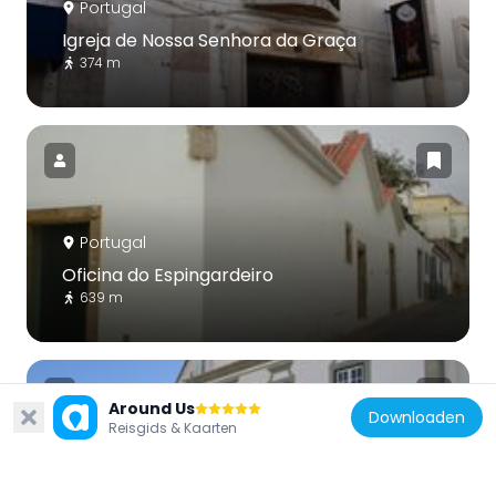
Portugal
Igreja de Nossa Senhora da Graça
374 m
Portugal
Oficina do Espingardeiro
639 m
Around Us
Downloaden
Reisgids & Kaarten
Portugal