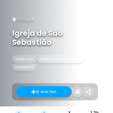
Portugal
Igreja de São
Sebastião
Gebedshuis
Historische erfgoedlocatie
Kerkgebouw
Ik was hier
1
1.3k