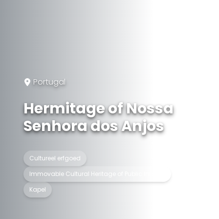
Portugal
Hermitage of Nossa
Senhora dos Anjos
Cultureel erfgoed
Immovable Cultural Heritage of Public Interest
Kapel