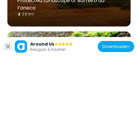
Protected Landscape of Barreiro da
Faneca
3.6 km
Around Us
Downloaden
Reisgids & Kaarten
Portugal
Lagar of Diogo Fernandes Faleiro
13.6 km
Portugal