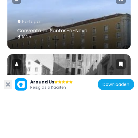
Portugal
Convento de Santos-o-Novo
183 m
Around Us
Downloaden
Portugal
Reisgids & Kaarten
Convento das Mónicas
1.1 km