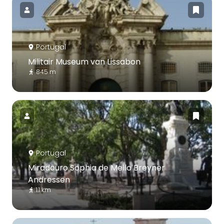
Portugal
Militair Museum van Lissabon
845 m
Portugal
Miradouro Sophia de Mello Breyner
Andressen
1.1 km