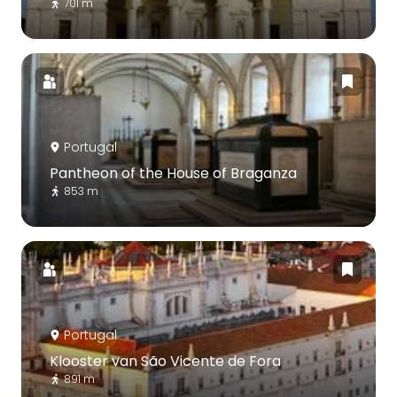
701 m
Portugal
Pantheon of the House of Braganza
853 m
Portugal
Klooster van São Vicente de Fora
891 m