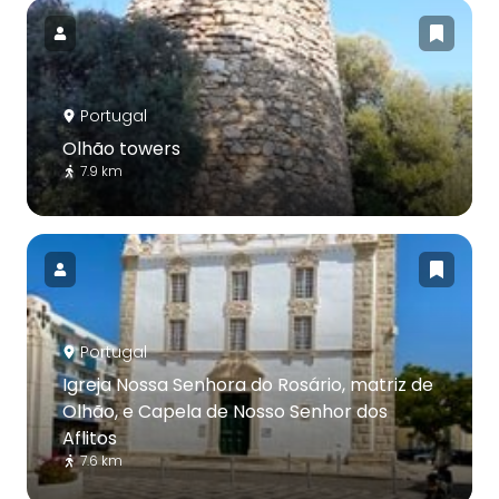
Portugal
Olhão towers
7.9 km
Portugal
Igreja Nossa Senhora do Rosário, matriz de
Olhão, e Capela de Nosso Senhor dos
Aflitos
7.6 km