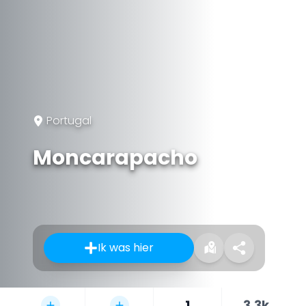
Portugal
Moncarapacho
Ik was hier
1
3.3k