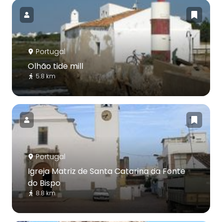
Portugal
Olhão tide mill
5.8 km
Portugal
Igreja Matriz de Santa Catarina da Fonte
do Bispo
8.8 km