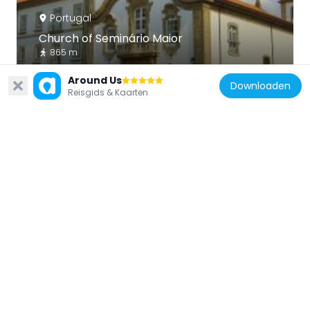
Portugal
Church of Seminário Maior
865 m
Around Us
Downloaden
Reisgids & Kaarten
Portugal
Church of São Miguel do Fetal
480 m