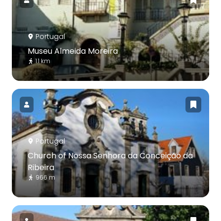
Portugal
Museu Almeida Moreira
1.1 km
Portugal
Church of Nossa Senhora da Conceição da
Ribeira
966 m