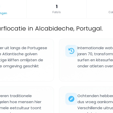
1
Foto's
Col
ingen
urflocatie in Alcabideche, Portugal.
er uit langs de Portugese
Internationale wat
 Atlantische golven
jaren 70, transfor
ge kliffen omlijsten de
surfen en kitesurfe
ke omgeving geschikt
onder atleten over
veren traditionele
Ochtenden hebben 
gelen hoe mensen hier
dus vroeg aankome
rmele eetcultuur toont
Verschillende uitr