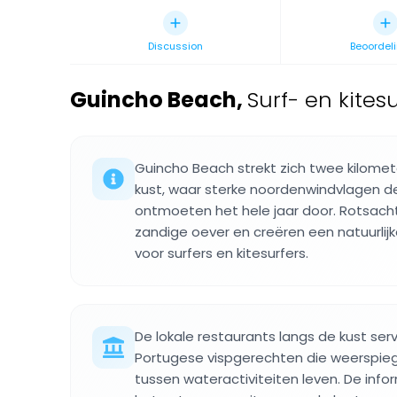
Discussion
Beoordel
Guincho Beach
,
Surf- en kites
Guincho Beach strekt zich twee kilomet
kust, waar sterke noordenwindvlagen de
ontmoeten het hele jaar door. Rotsachti
zandige oever en creëren een natuurlij
voor surfers en kitesurfers.
De lokale restaurants langs de kust ser
Portugese vispgerechten die weerspie
tussen wateractiviteiten leven. De info