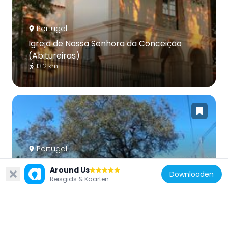
Portugal
Igreja de Nossa Senhora da Conceição
(Abitureiras)
13.2 km
Portugal
Árvore isolada em Louções
Around Us
Downloaden
15.4 km
Reisgids & Kaarten