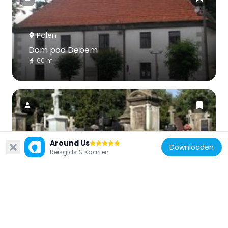
Polen
Dom pod Dębem
60 m
Around Us
Polen
Downloaden
Reisgids & Kaarten
Parish cemetery in Szydłowiec
662 m