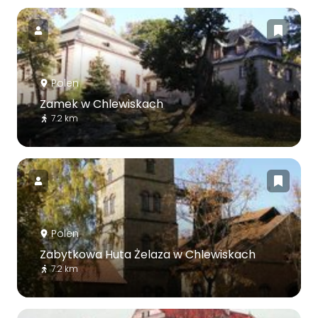
Polen
Zamek w Chlewiskach
7.2 km
Polen
Zabytkowa Huta Żelaza w Chlewiskach
7.2 km