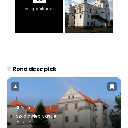
Voeg je foto's toe
Rond deze plek
Polen
Szydłowiec Castle
379 m