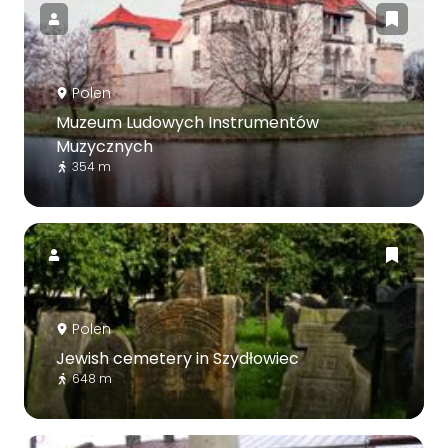
Polen
Muzeum Ludowych Instrumentów
Muzycznych
354 m
Polen
Jewish cemetery in Szydłowiec
648 m