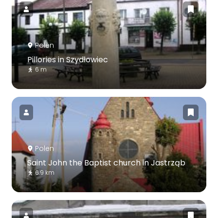
Polen
Pillories in Szydłowiec
6 m
Polen
Saint John the Baptist church in Jastrząb
6.9 km