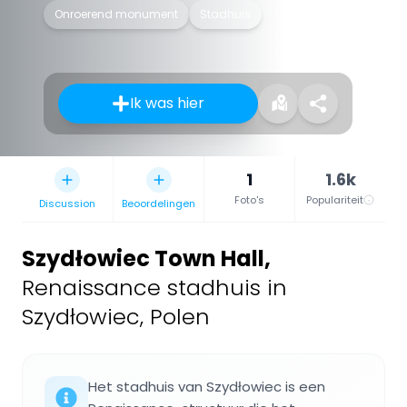
Onroerend monument
Stadhuis
Ik was hier
1
1.6k
Foto's
Populariteit
Discussion
Beoordelingen
Szydłowiec Town Hall
,
Renaissance stadhuis in
Szydłowiec, Polen
Het stadhuis van Szydłowiec is een