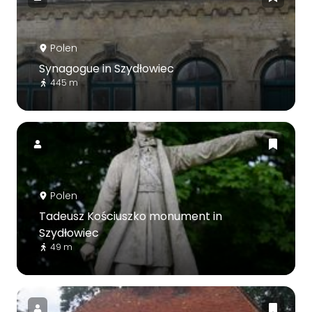
Polen
Synagogue in Szydłowiec
445 m
Polen
Tadeusz Kościuszko monument in
Szydłowiec
49 m