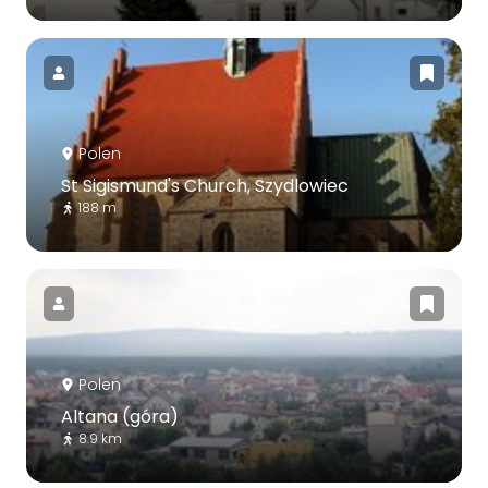
Polen
St Sigismund's Church, Szydlowiec
188 m
Polen
Altana (góra)
8.9 km