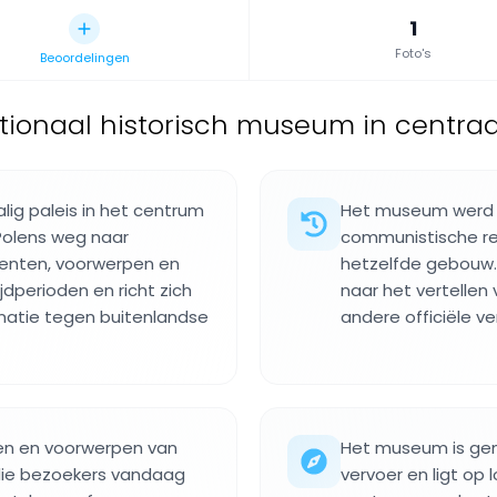
1
Foto's
Beoordelingen
tionaal historisch museum in centraa
ig paleis in het centrum
Het museum werd i
Polens weg naar
communistische reg
menten, voorwerpen en
hetzelfde gebouw.
ijdperioden en richt zich
naar het vertellen 
 natie tegen buitenlandse
andere officiële ve
en en voorwerpen van
Het museum is gem
die bezoekers vandaag
vervoer en ligt op