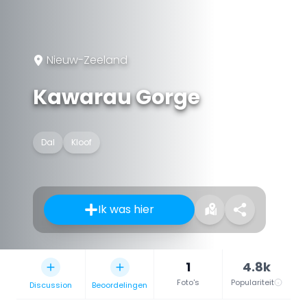
Nieuw-Zeeland
Kawarau Gorge
Dal
Kloof
Ik was hier
1
4.8k
Foto's
Populariteit
Discussion
Beoordelingen