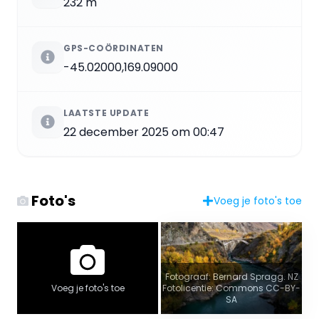
232 m
GPS-COÖRDINATEN
-45.02000,169.09000
LAATSTE UPDATE
22 december 2025 om 00:47
Foto's
Voeg je foto's toe
Fotograaf: Bernard Spragg. NZ
Voeg je foto's toe
Fotolicentie: Commons CC-BY-
SA