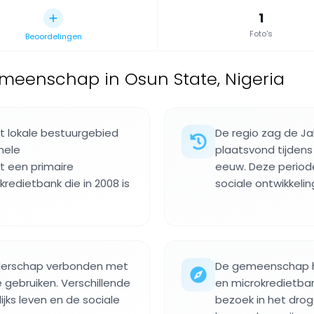
1
Foto's
Beoordelingen
meenschap in Osun State, Nigeria
et lokale bestuurgebied
De regio zag de Jal
nele
plaatsvond tijdens
t een primaire
eeuw. Deze periode
edietbank die in 2008 is
sociale ontwikkeli
iderschap verbonden met
De gemeenschap h
 gebruiken. Verschillende
en microkredietban
ijks leven en de sociale
bezoek in het dro