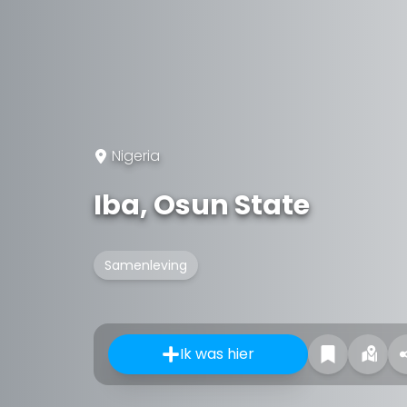
Nigeria
Iba, Osun State
Samenleving
Ik was hier