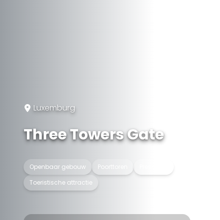
Luxemburg
Three Towers Gate
Openbaar gebouw
Poorttoren
Preserved
Toeristische attractie