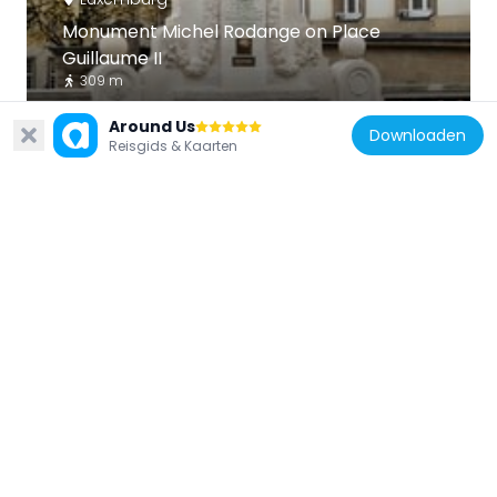
Monument Michel Rodange on Place
Guillaume II
309 m
Around Us
Downloaden
Reisgids & Kaarten
Luxemburg
Pont du Château Luxembourg City
213 m
Luxemburg