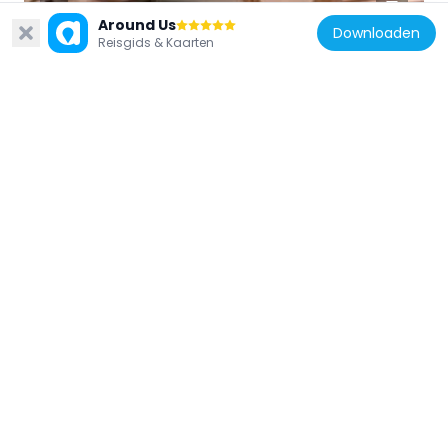
Around Us
Downloaden
Reisgids & Kaarten
Italië
La Cinquantina Archaeological Civic
Museum
1.7 km
Italië
Oratorio di San Sebastiano
8.2 km