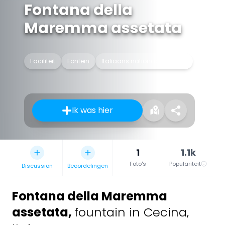
Fontana della
Maremma assetata
Faciliteit
Fontein
Italiaans nationaal erfgoed
Ik was hier
1
1.1k
Foto's
Populariteit
Discussion
Beoordelingen
Fontana della Maremma
assetata
,
fountain in Cecina,