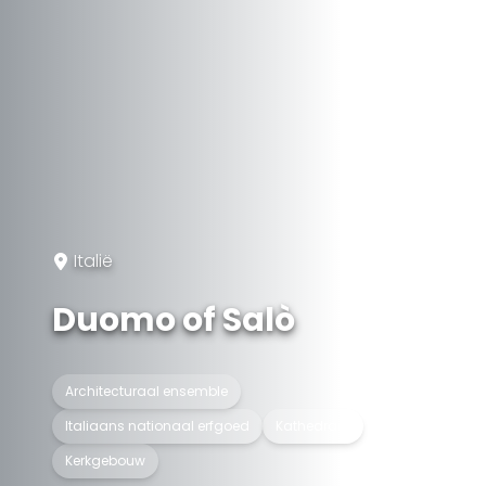
Italië
Duomo of Salò
Architecturaal ensemble
Italiaans nationaal erfgoed
Kathedraal
Kerkgebouw