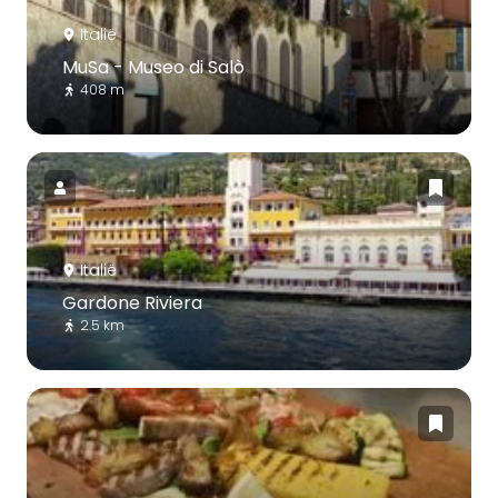
Italië
MuSa - Museo di Salò
408 m
Italië
Gardone Riviera
2.5 km