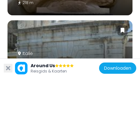
218 m
Italië
Porta di San Giovanni
Around Us
Downloaden
138 m
Reisgids & Kaarten
Italië
Palazzo comunale
208 m