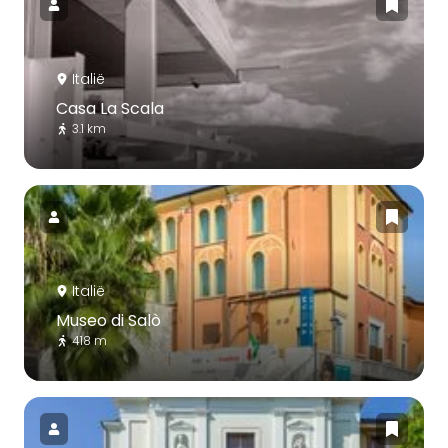
Italië
Casa La Scala
3.1 km
Italië
Museo di Salò
418 m