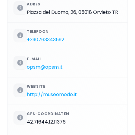
ADRES
Piazza del Duomo, 26, 05018 Orvieto TR
TELEFOON
+390763343592
E-MAIL
opsm@opsm.it
WEBSITE
http://museomodo.it
GPS-COÖRDINATEN
42.71644,12.11376