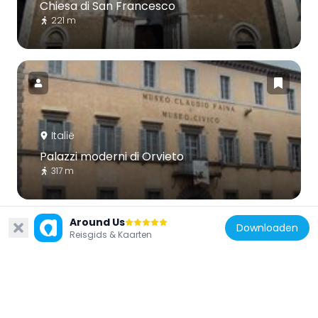
Chiesa di San Francesco
221 m
Italië
Palazzi moderni di Orvieto
317 m
Around Us
Downloaden
Reisgids & Kaarten
Italië
Museo Archeologico Statale di Orvieto