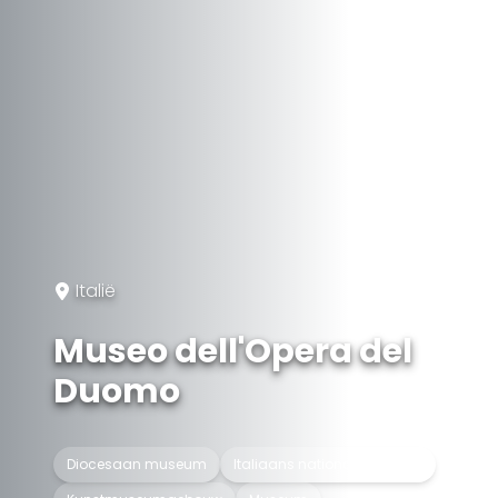
Italië
Museo dell'Opera del
Duomo
Diocesaan museum
Italiaans nationaal erfgoed