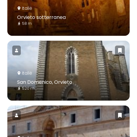
Italië
Orvieto sotterranea
58 m
Italië
San Domenico, Orvieto
520 m