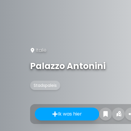
Italië
Palazzo Antonini
Stadspaleis
Ik was hier