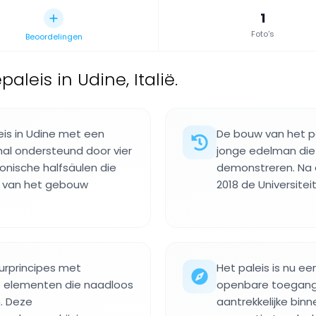
1
Foto's
Beoordelingen
leis in Udine, Italië.
eis in Udine met een
De bouw van het pa
hal ondersteund door vier
jonge edelman die 
Ionische halfsäulen die
demonstreren. Na 
t van het gebouw
2018 de Universitei
urprincipes met
Het paleis is nu e
e elementen die naadloos
openbare toegang 
. Deze
aantrekkelijke binn