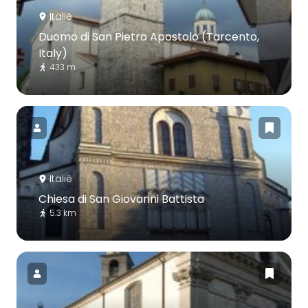
Italië
Duomo di San Pietro Apostolo (Tarcento,
Italy)
433 m
Italië
Chiesa di San Giovanni Battista
5.3 km