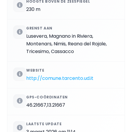
HOOGTE BOVEN DE ZEESPIEGEL
230 m
GRENST AAN
Lusevera, Magnano in Riviera,
Montenars, Nimis, Reana del Rojale,
Tricesimo, Cassacco
WEBSITE
http://comune.tarcento.ud.it
GPS-COÖRDINATEN
46.21667,13.21667
LAATSTE UPDATE
3 maart 2026 om 11:14