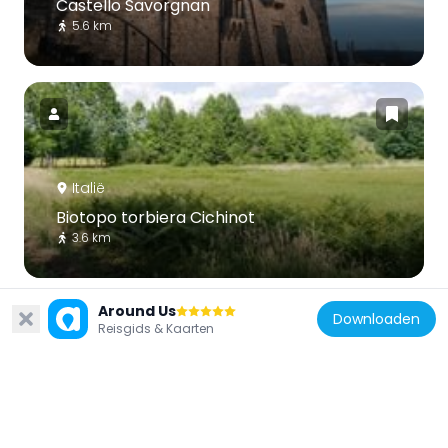
Castello Savorgnan
5.6 km
Italië
Biotopo torbiera Cichinot
3.6 km
Around Us
Downloaden
Reisgids & Kaarten
Italië
San Marco Evangelista