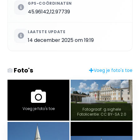
GPS-COÖRDINATEN
45.96142,12.97739
LAATSTE UPDATE
14 december 2025 om 19:19
Foto's
Voeg je foto's toe
Voeg je foto's toe
Fotograaf: g.sighele
Fotolicentie: CC BY-SA 2.0