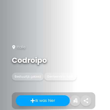
Italië
Codroipo
Bestuurlijk gebied
Gemeente in Italië
Ik was hier