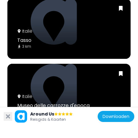
Italië
Tasso
3 km
Italië
Museo delle carrozze d'epoca
4.8 km
Around Us
Downloaden
Reisgids & Kaarten