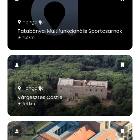
Hongarije
Tatabányai Multifunkcionális Sportcsarnok
4.3 km
Hongarije
Várgesztes Castle
5.4 km