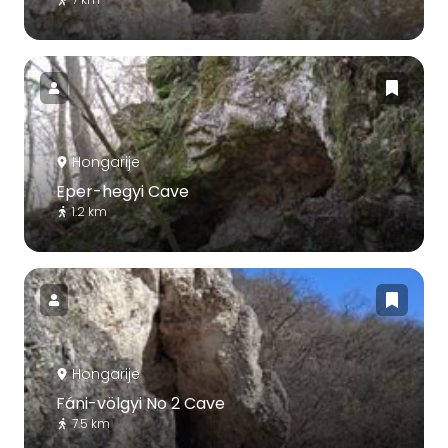
Hongarije
Eper-hegyi Cave
1.2 km
Hongarije
Fáni-völgyi No 2 Cave
7.5 km