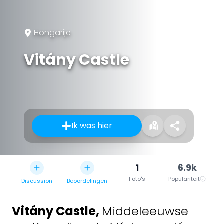
Hongarije
Vitány Castle
Ik was hier
1
6.9k
Foto's
Populariteit
Discussion
Beoordelingen
Vitány Castle
,
Middeleeuwse