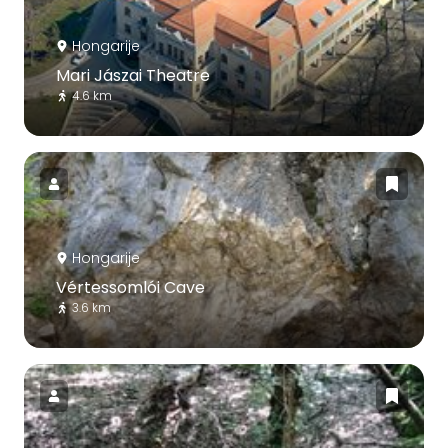
Hongarije
Mari Jászai Theatre
4.6 km
Hongarije
Vértessomlói Cave
3.6 km