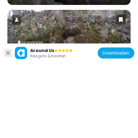
Hongarije
Around Us
Fáni-völgyi No 4 Cave
Downloaden
Reisgids & Kaarten
7.5 km
Hongarije
Lábasbükki Cave
6.4 km