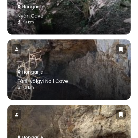
Hongarije
Nyári Cave
7.8 km
Hongarije
Fáni-völgyi No 1 Cave
7.6 km
Hongarije