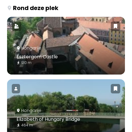
Rond deze plek
Hongarije
Esztergom Castle
910 m
Hongarije
Elizabeth of Hungary Bridge
464 m