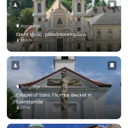
Hongarije
Szent Ignác-plébániatemplom
859 m
Hongarije
Chapel of Saint Thomas Becket in
Szenttamás
777 m