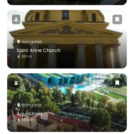
Hongarije
Saint Anne Church
610 m
Hongarije
Aquasziget
568 m