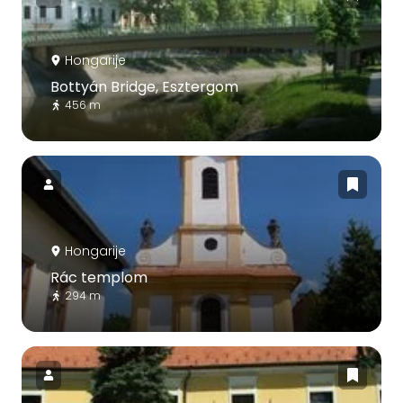
Hongarije
Bottyán Bridge, Esztergom
456 m
Hongarije
Rác templom
294 m