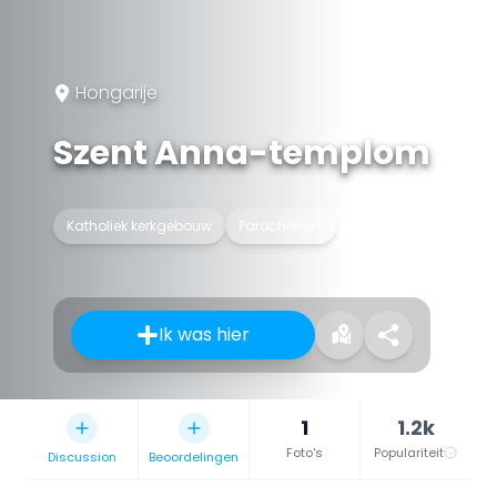
Hongarije
Szent Anna-templom
Katholiek kerkgebouw
Parochiekerk
Ik was hier
1
1.2k
Foto's
Populariteit
Discussion
Beoordelingen