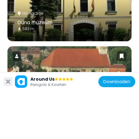
Hongarije
Duna múzeum
583 m
Around Us
Hongarije
Downloaden
Reisgids & Kaarten
Szent Péter és Szent Pál-
plébániatemplom
115 m