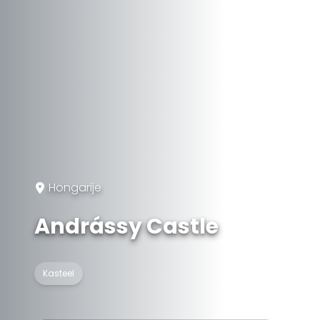
Hongarije
Andrássy Castle
Kasteel