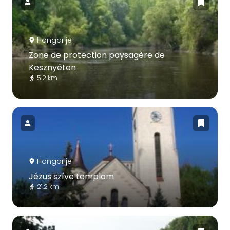
Hongarije
Zone de protection paysagère de
Kesznyéten
5.2 km
Hongarije
Jézus szíve templom
21.2 km