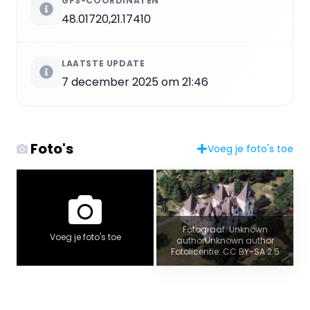
GPS-COÖRDINATEN
48.01720,21.17410
LAATSTE UPDATE
7 december 2025 om 21:46
Foto's
Voeg je foto's toe
Fotograaf: Unknown
Voeg je foto's toe
authorUnknown author
Fotolicentie: CC BY-SA 2.5