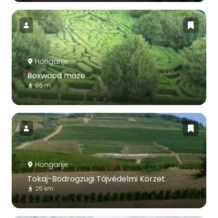
Hongarije
Boxwood maze
86 m
Hongarije
Tokaj-Bodrogzugi Tájvédelmi Körzet
25 km