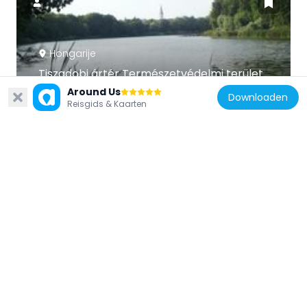
Hongarije
Tiszadobi ártér Természetvédelmi terület
803 m
Around Us
Downloaden
Reisgids & Kaarten
Hongarije
Tiszavasvári Fehér-szik Természetvédelmi
Terület
19.4 km