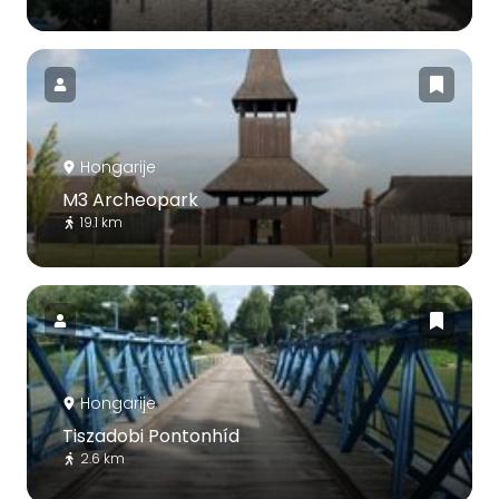
Hongarije
M3 Archeopark
19.1 km
Hongarije
Tiszadobi Pontonhíd
2.6 km