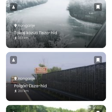
Hongarije
Tokaji közúti Tisza-híd
21.3 km
Hongarije
Polgári Tisza-híd
20.1 km