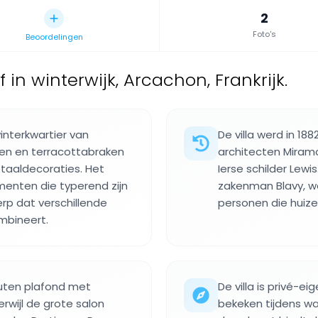
2
Foto's
Beoordelingen
jf in winterwijk, Arcachon, Frankrijk.
winterkwartier van
De villa werd in 1
en en terracottabraken
architecten Miram
aaldecoraties. Het
Ierse schilder Lewi
enten die typerend zijn
zakenman Blavy, w
erp dat verschillende
personen die huiz
ombineert.
uten plafond met
De villa is privé-
erwijl de grote salon
bekeken tijdens wa