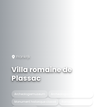
Frankrijk
Villa romaine de
Plassac
Archeologiemuseum
Archeologische vindplaats
Monument historique classé
Romeins bouwwerk