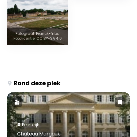
Fotograaf: Franck-fnba
Fotolicentie: CC BY-SA 4.0
Rond deze plek
Frankrijk
Château Margaux