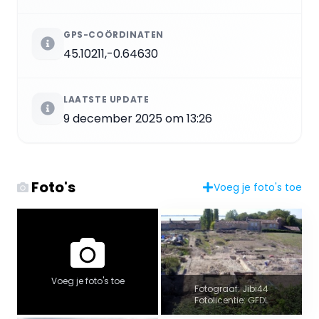
GPS-COÖRDINATEN
45.10211,-0.64630
LAATSTE UPDATE
9 december 2025 om 13:26
Foto's
Voeg je foto's toe
Voeg je foto's toe
Fotograaf: Jibi44
Fotolicentie: GFDL