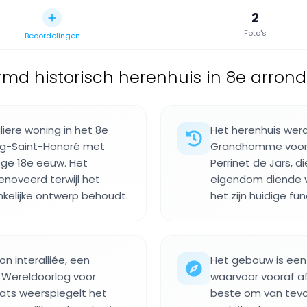
2
Foto's
Beoordelingen
md historisch herenhuis in 8e arrondi
liere woning in het 8e
Het herenhuis werd
rg-Saint-Honoré met
Grandhomme voor A
ege 18e eeuw. Het
Perrinet de Jars, di
enoveerd terwijl het
eigendom diende v
nkelijke ontwerp behoudt.
het zijn huidige f
n interalliée, een
Het gebouw is een 
e Wereldoorlog voor
waarvoor vooraf af
laats weerspiegelt het
beste om van tevo