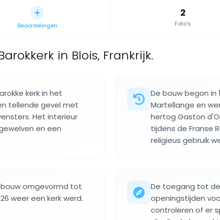
2
Foto's
Beoordelingen
Barokkerk in Blois, Frankrijk.
arokke kerk in het
De bouw begon in 1
n tellende gevel met
Martellange en wer
nsters. Het interieur
hertog Gaston d'O
 gewelven en een
tijdens de Franse 
religieus gebruik w
 gebouw omgevormd tot
De toegang tot de 
826 weer een kerk werd.
openingstijden voo
controleren of er