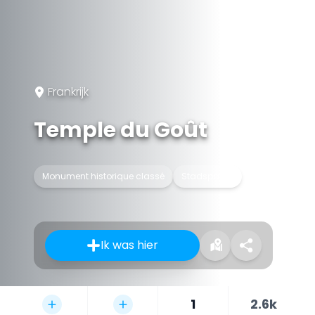
Frankrijk
Temple du Goût
Monument historique classé
Stadspaleis
Ik was hier
1
2.6k