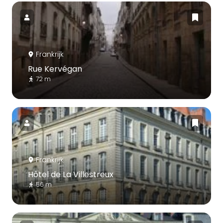
Frankrijk
Rue Kervégan
72 m
Frankrijk
Hôtel de La Villestreux
56 m