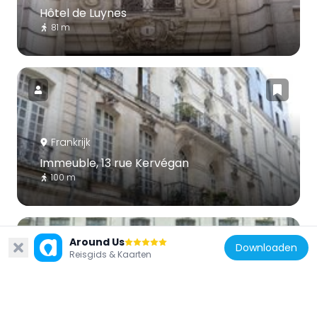
Hôtel de Luynes
81 m
Frankrijk
Immeuble, 13 rue Kervégan
100 m
Around Us
Downloaden
Reisgids & Kaarten
Frankrijk
Immeuble, 10 allée de Turenne