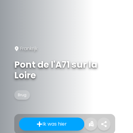
Frankrijk
Pont de l'A71 sur la
Loire
Brug
Ik was hier