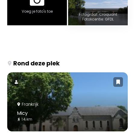
Voeg je foto's toe
Fotograaf: Croquant
Fotolicentie: GFDL
Rond deze plek
Frankrijk
Micy
1.4 km