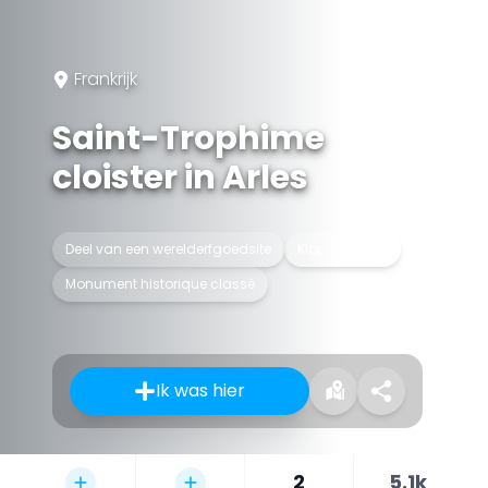
Frankrijk
Saint-Trophime
cloister in Arles
Deel van een werelderfgoedsite
Kloostergang
Monument historique classé
Ik was hier
2
5.1k