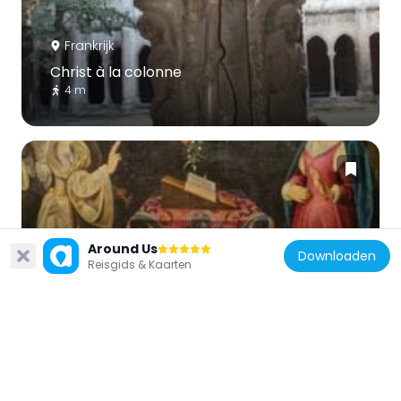
Frankrijk
Christ à la colonne
4 m
Frankrijk
Around Us
Downloaden
The Annunciation
Reisgids & Kaarten
54 m