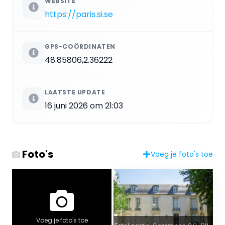
WEBSITE
https://paris.si.se
GPS-COÖRDINATEN
48.85806,2.36222
LAATSTE UPDATE
16 juni 2026 om 21:03
Foto's
Voeg je foto's toe
Voeg je foto's toe