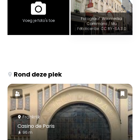
Fotograaf: Wikimedia
Voeg je foto's toe
Commons / Mu
Fotolicentie: CC BY-SA 3.0
Rond deze plek
Frankrijk
Casino de Paris
96 m