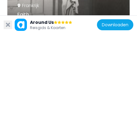
Frankrijk
Faith
185 m
Around Us
Downloaden
Reisgids & Kaarten
Frankrijk
Mansion Gustave Moreau
190 m
Frankrijk