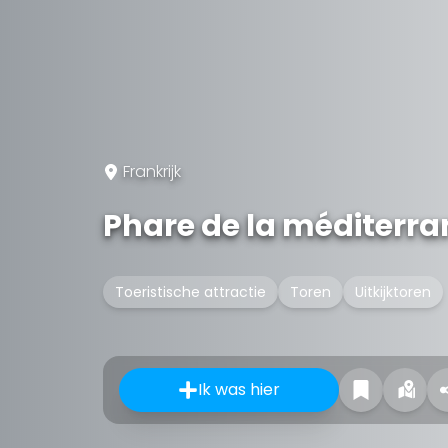
Frankrijk
Phare de la méditerra
Toeristische attractie
Toren
Uitkijktoren
Ik was hier