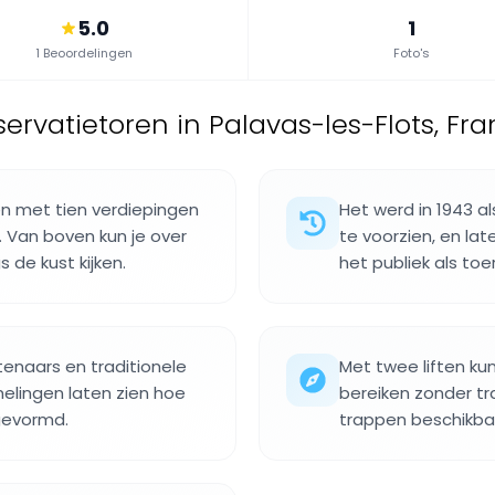
5.0
1
1 Beoordelingen
Foto's
ervatietoren in Palavas-les-Flots, Fran
en met tien verdiepingen
Het werd in 1943 
. Van boven kun je over
te voorzien, en la
 de kust kijken.
het publiek als toe
tenaars en traditionele
Met twee liften ku
lingen laten zien hoe
bereiken zonder tra
gevormd.
trappen beschikbaa