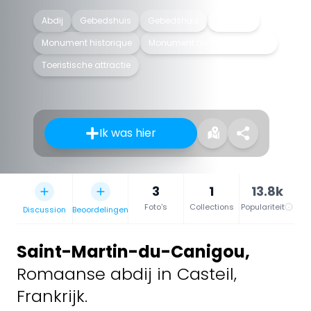
Abdij
Gebedshuis
Gebedshuis
Gebouw
Monument historique
Monument historique classé
Toeristische attractie
Ik was hier
3
1
13.8k
Foto's
Collections
Populariteit
Discussion
Beoordelingen
Saint-Martin-du-Canigou
,
Romaanse abdij in Casteil,
Frankrijk.