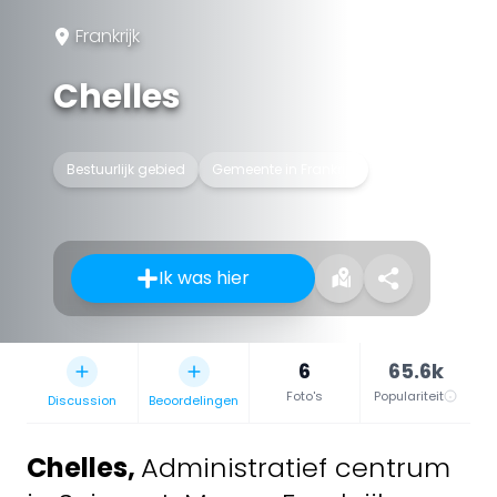
Frankrijk
Chelles
Bestuurlijk gebied
Gemeente in Frankrijk
Ik was hier
6
65.6k
Foto's
Populariteit
Discussion
Beoordelingen
Chelles
,
Administratief centrum