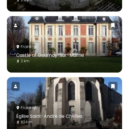
Frankrijk
Castle of Gournay-sur-Marne
2 km
Frankrijk
Église Saint-André de Chelles
624 m