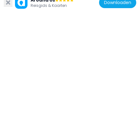
Around Us
Downloaden
Reisgids & Kaarten
Frankrijk
Villa Max
625 m
Frankrijk
Pierre de Chilpéric
224 m