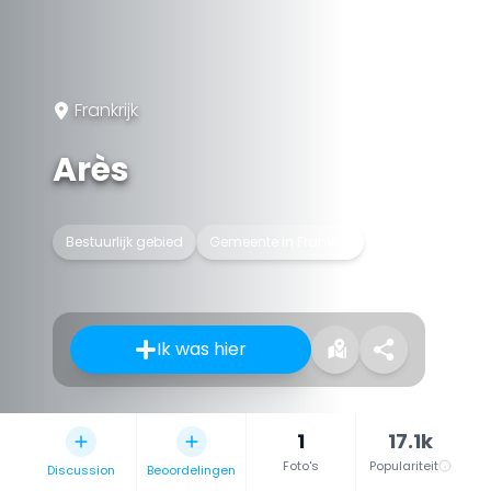
Frankrijk
Arès
Bestuurlijk gebied
Gemeente in Frankrijk
Ik was hier
1
17.1k
Foto's
Populariteit
Discussion
Beoordelingen