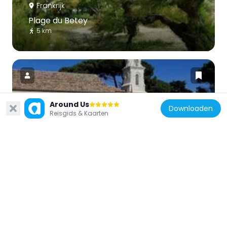
Frankrijk
Plage du Betey
5 km
Around Us
Downloaden
Frankrijk
Reisgids & Kaarten
Église Saint-Éloi d'Andernos-les-Bains
3.5 km
Frankrijk