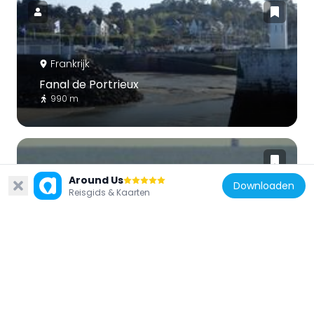
Frankrijk
Fanal de Portrieux
990 m
Around Us
Downloaden
Reisgids & Kaarten
Frankrijk
Phare de l'Île Harbour
2.3 km