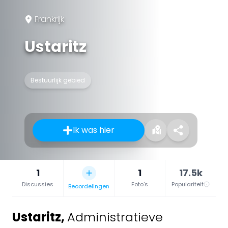
Frankrijk
Ustaritz
Bestuurlijk gebied
Ik was hier
1
1
17.5k
Discussies
Foto's
Populariteit
Beoordelingen
Ustaritz
,
Administratieve