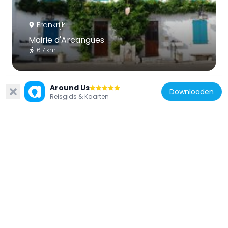
Frankrijk
Mairie d'Arcangues
6.7 km
Around Us
Downloaden
Reisgids & Kaarten
Frankrijk
Chapelle Saint-Sauveur, Jatxou
2.1 km