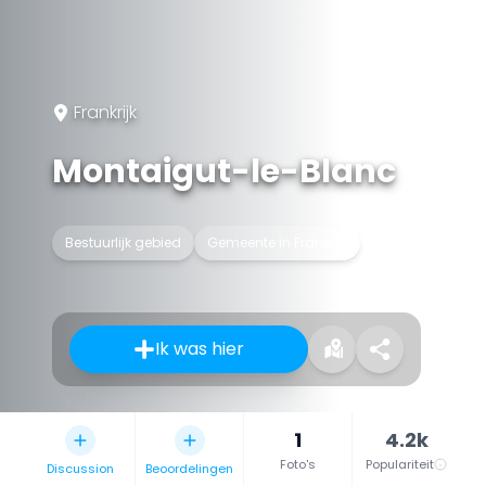
Frankrijk
Montaigut-le-Blanc
Bestuurlijk gebied
Gemeente in Frankrijk
Ik was hier
1
4.2k
Foto's
Populariteit
Discussion
Beoordelingen