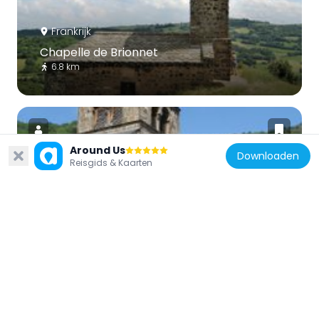
Frankrijk
Chapelle de Brionnet
6.8 km
Around Us
Downloaden
Reisgids & Kaarten
Frankrijk
Église Sainte-Radegonde de Saurier
6.4 km