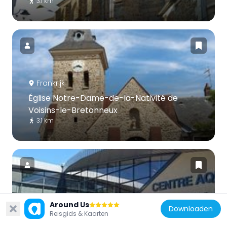
3.1 km
Frankrijk
Église Notre-Dame-de-la-Nativité de
Voisins-le-Bretonneux
3.1 km
Frankrijk
Around Us
Downloaden
Reisgids & Kaarten
Centre aquatique du lac