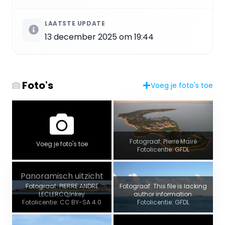
LAATSTE UPDATE
13 december 2025 om 19:44
Foto's
Voeg je foto's toe
Fotograaf: Pierre Mairé
Voeg je foto's toe
Fotolicentie: GFDL
Panoramisch uitzicht
Fotograaf: PIERRE ANDRE
Fotograaf: This file is lacking
LECLERCQ,Inkey
author information.
Fotolicentie: CC BY-SA 4.0
Fotolicentie: GFDL