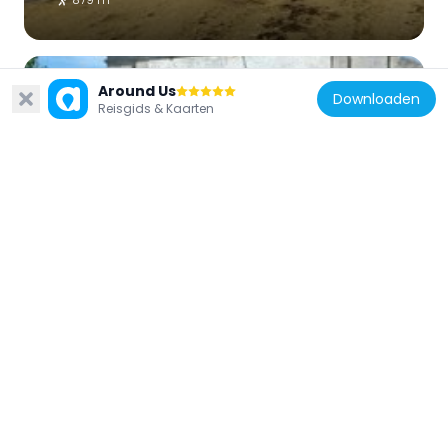
Around Us
Downloaden
Reisgids & Kaarten
Frankrijk
Caserne Montalembert
138 m
Frankrijk
Plage de l'Anse de la Croix
347 m