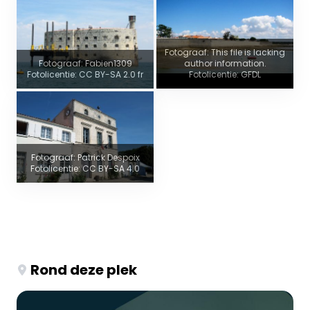
Fotograaf: This file is lacking
Fotograaf: Fabien1309
author information.
Fotolicentie: CC BY-SA 2.0 fr
Fotolicentie: GFDL
Fotograaf: Patrick Despoix
Fotolicentie: CC BY-SA 4.0
Rond deze plek