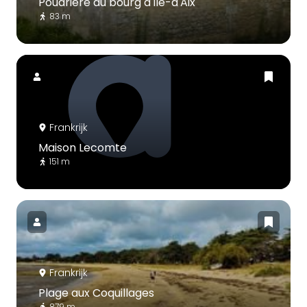
Poudrière du bourg d'Île-d'Aix
83 m
Frankrijk
Maison Lecomte
151 m
Frankrijk
Plage aux Coquillages
879 m