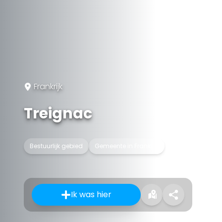
Frankrijk
Treignac
Bestuurlijk gebied
Gemeente in Frankrijk
Ik was hier