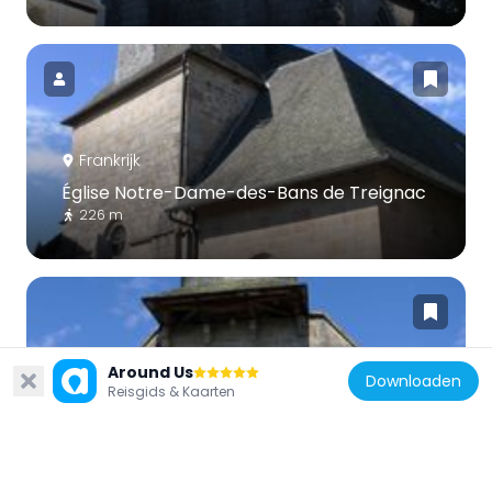
Frankrijk
Église Notre-Dame-des-Bans de Treignac
226 m
Around Us
Downloaden
Reisgids & Kaarten
Frankrijk
Chapelle des Pénitents de Treignac
158 m