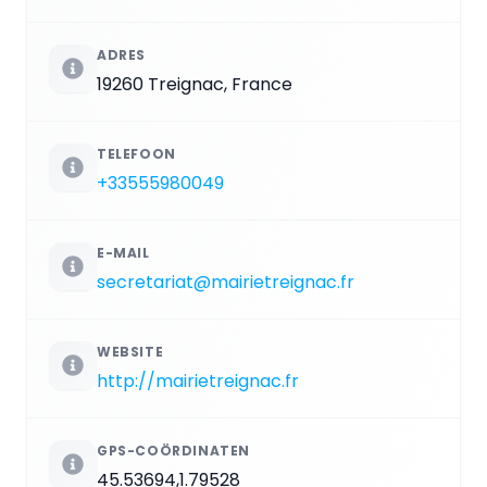
ADRES
19260 Treignac, France
TELEFOON
+33555980049
E-MAIL
secretariat@mairietreignac.fr
WEBSITE
http://mairietreignac.fr
GPS-COÖRDINATEN
45.53694,1.79528