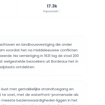
17.3k
Populariteit
usthaven en landbouwvestiging die onder
wam voordat het na middeleeuwse conflicten
gkeerde. Na vernietiging in 1631 lag de stad 200
t welgestelde bezoekers uit Bordeaux het in
badplaats ontdekten.
de kust met gemakkelijke strandtoegang en
t te voet, met de waterfront-promenade als
e meeste bezienswaardigheden liggen in het