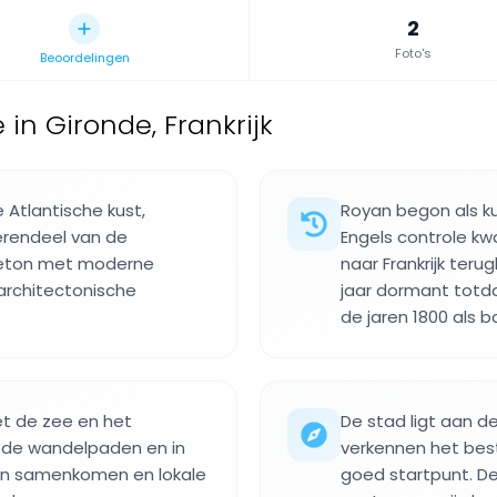
2
Foto's
Beoordelingen
in Gironde, Frankrijk
 Atlantische kust,
Royan begon als k
erendeel van de
Engels controle k
beton met moderne
naar Frankrijk teru
 architectonische
jaar dormant totda
de jaren 1800 als 
et de zee en het
De stad ligt aan 
Op de wandelpaden en in
verkennen het bes
sen samenkomen en lokale
goed startpunt. D