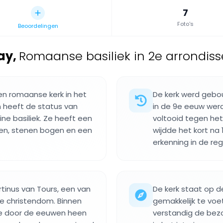
7
Foto's
Beoordelingen
nay
,
Romaanse basiliek in 2e arrondiss
een romaanse kerk in het
De kerk werd gebou
en heeft de status van
in de 9e eeuw wer
e basiliek. Ze heeft een
voltooid tegen het 
ken, stenen bogen en een
wijdde het kort na 
erkenning in de reg
tinus van Tours, een van
De kerk staat op d
ge christendom. Binnen
gemakkelijk te voe
die door de eeuwen heen
verstandig de bezo