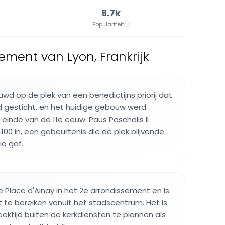
9.7k
Populariteit
ement van Lyon, Frankrijk
wd op de plek van een benedictijns priorij dat
d gesticht, en het huidige gebouw werd
einde van de 11e eeuw. Paus Paschalis II
1100 in, een gebeurtenis die de plek blijvende
io gaf.
e Place d'Ainay in het 2e arrondissement en is
t te bereiken vanuit het stadscentrum. Het is
ektijd buiten de kerkdiensten te plannen als