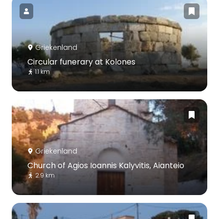
Griekenland
Circular funerary at Kolones
1.1 km
Griekenland
Church of Agios Ioannis Kalyvitis, Aianteio
2.9 km