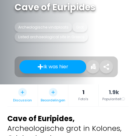
Cave of Euripides
Archeologische vindplaats
Grot
Listed archaeological site in Greece
Ik was hier
1
1.9k
Foto's
Populariteit
Discussion
Beoordelingen
Cave of Euripides
,
Archeologische grot in Kolones,