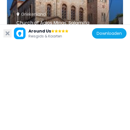
Griekenland
Church of Agios Minas, Salamina
9.9 km
Around Us
Downloaden
Reisgids & Kaarten
Griekenland
Agia Triada Fort
11.9 km