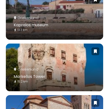
Griekenland
Kapralos museum
13.3 km
Griekenland
Markellos Tower
15.2 km