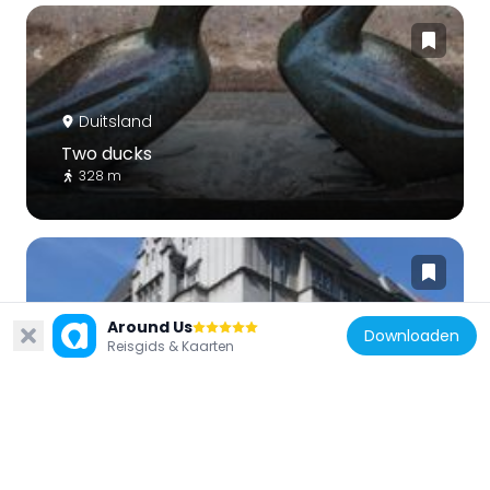
Duitsland
Two ducks
328 m
Around Us
Downloaden
Reisgids & Kaarten
Duitsland
Mietshaus Innsbrucker Straße 37
335 m