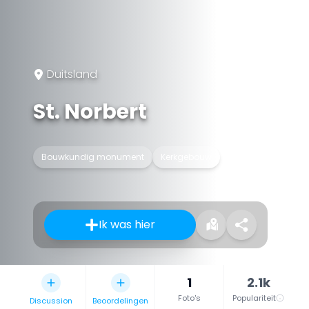
Duitsland
St. Norbert
Bouwkundig monument
Kerkgebouw
Ik was hier
1
2.1k
Foto's
Populariteit
Discussion
Beoordelingen