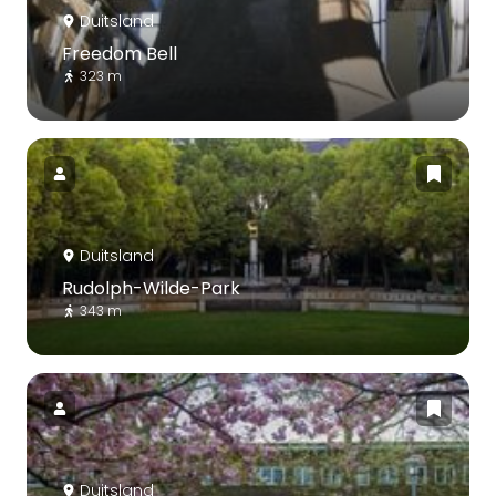
Duitsland
Freedom Bell
323 m
Duitsland
Rudolph-Wilde-Park
343 m
Duitsland