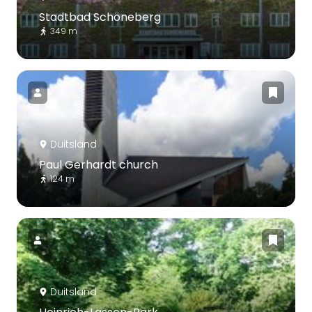
Stadtbad Schöneberg
349 m
Duitsland
Paul Gerhardt church
124 m
Duitsland