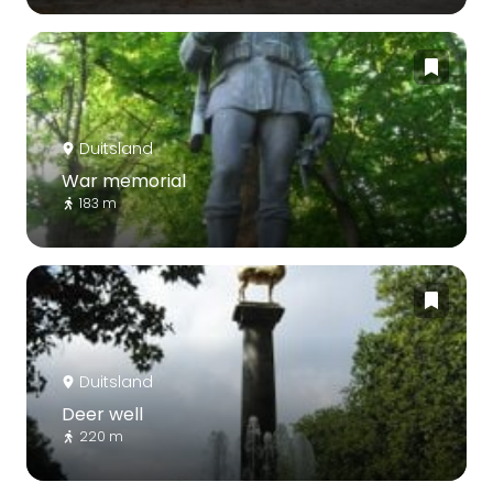
Duitsland
War memorial
183 m
Duitsland
Deer well
220 m