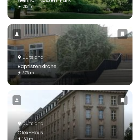
Heinrich-Lassen-Park
212 m
Duitsland
Baptistenkirche
376 m
Duitsland
Olex-Haus
153 m