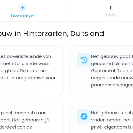
1
Foto's
Beoordelingen
ouw in Hinterzarten, Duitsland
het bovenste einde van
Het gebouw gaat t
g met stal diende waar
genoemd als een b
rgtrips. De structuur
Günterstal. Toen d
erd later omgebouwd voor
negentiende eeuw
paardenvervangend
orp zich aanpaste aan
Het gebouw is zich
port. Het gebouw blijft
vinden omdat het h
nderdeel van de
privé-eigendom is 