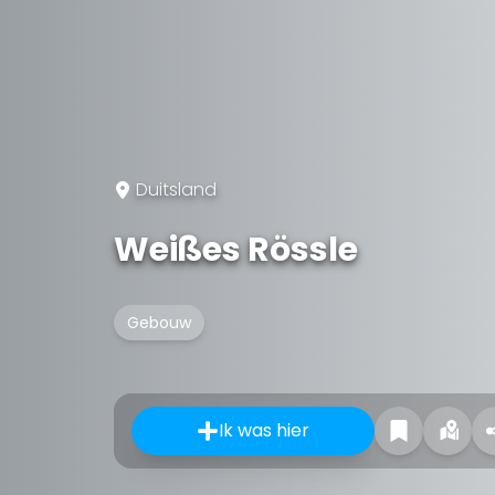
Duitsland
Weißes Rössle
Gebouw
Ik was hier